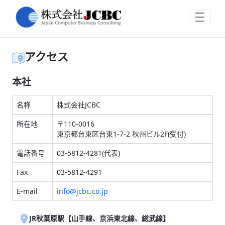
アクセス
跳转到主内容
アクセス
本社
名称
株式会社JCBC
所在地
〒110-0016
東京都台東区台東1-7-2 秋州ビル2F(受付)
電話番号
03-5812-4281(代表)
Fax
03-5812-4291
E-mail
info@jcbc.co.jp
JR秋葉原駅【山手線、京浜東北線、総武線】