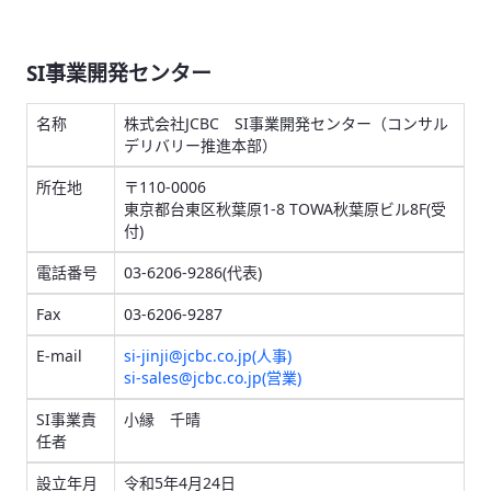
SI事業開発センター
名称
株式会社JCBC SI事業開発センター（コンサル
デリバリー推進本部）
所在地
〒110-0006
東京都台東区秋葉原1-8 TOWA秋葉原ビル8F(受
付)
電話番号
03-6206-9286(代表)
Fax
03-6206-9287
E-mail
si-jinji@jcbc.co.jp(人事)
si-sales@jcbc.co.jp(営業)
SI事業責
小縁 千晴
任者
設立年月
令和5年4月24日