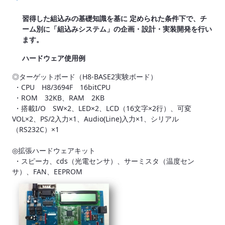
習得した組込みの基礎知識を基に 定められた条件下で、チ
ーム別に「組込みシステム」の企画・設計・実装開発を行い
ます。
ハードウェア使用例
◎ターゲットボード（H8-BASE2実験ボード）
・CPU H8/3694F 16bitCPU
・ROM 32KB、RAM 2KB
・搭載I/O SW×2、LED×2、LCD（16文字×2行）、可変
VOL×2、PS/2入力×1、Audio(Line)入力×1、シリアル
（RS232C）×1
◎拡張ハードウェアキット
・スピーカ、cds（光電センサ）、サーミスタ（温度セン
サ）、FAN、EEPROM