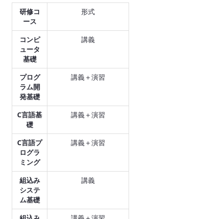
研修コ
形式
ース
コンピ
講義
ュータ
基礎
プログ
講義＋演習
ラム開
発基礎
C言語基
講義＋演習
礎
C言語プ
講義＋演習
ログラ
ミング
組込み
講義
システ
ム基礎
組込み
講義＋演習