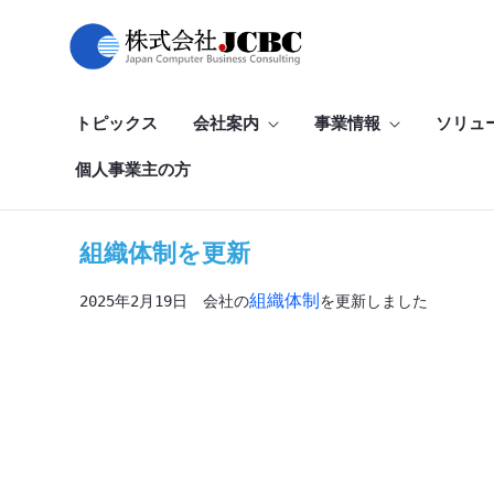
組織体制を更新
Skip to Main Content
トピックス
会社案内
事業情報
ソリュ
個人事業主の方
組織体制を更新
組織体制
2025年2月19日　会社の
を更新しました